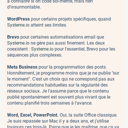
à connaître si on code soi-même, mais rien
d'insurmontable.
WordPress
pour certains projets spécifiques, quand
Systeme.io
atteint ses limites.
Brevo
pour certaines automatisations email que
Systeme.io
ne gère pas aussi finement. Les deux
coexistent :
Systeme.io
pour l'essentiel, Brevo pour les
séquences plus complexes.
Meta Business
pour la programmation des posts.
Honnêtement, je programme moins que je ne publie "sur
le moment". C'est un choix qui ne correspond pas aux
recommandations habituelles sur la régularité des
réseaux sociaux. Je l'assume parce que le contenu
publié spontanément est souvent plus vivant que le
contenu planifié trois semaines à l'avance.
Word, Excel, PowerPoint.
Oui, la suite Office classique.
Je suis repassée sur Mac il y a deux ans, et j'utilise
toujours ces trois-là. Parce que je les maîtrise, que ça va