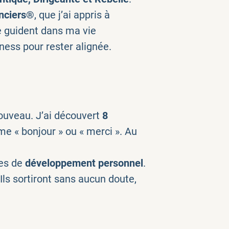
nciers®️
, que j’ai appris à
e guident dans ma vie
ess pour rester alignée.
ouveau. J’ai découvert
8
me « bonjour » ou « merci ». Au
ges de
développement personnel
.
Ils sortiront sans aucun doute,