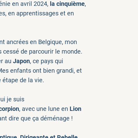
nie en avril 2024,
la cinquième
,
es, en apprentissages et en
nt ancrées en Belgique, mon
s cessé de parcourir le monde.
er au
Japon
, ce pays qui
es enfants ont bien grandi, et
étape de la vie.
ui je suis
corpion
, avec une lune en
Lion
ant dire que ça déménage !
tique, Dirigeante et Rebelle
.