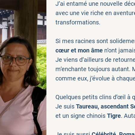
J’ai entamé une nouvelle décé
avec une vie riche en aventur
transformations.
Si mes racines sont solideme
cœur et mon âme
n’ont jamai
Je viens d’ailleurs de retourn
m’enchante toujours autant. M
comme eux, j’évolue à chaque 
Quelques petits clins d’œil à q
Je suis
Taureau, ascendant S
et un signe chinois
Tigre
. Aut
Je suis aussi
Célébrité, Roman