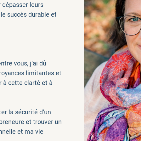
r dépasser leurs
 le succès durable et
re vous, j’ai dû
royances limitantes et
 à cette clarté et à
tter la sécurité d’un
preneure et trouver un
nnelle et ma vie