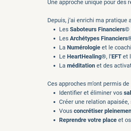
Une approche unique pour des ré
Depuis, j’ai enrichi ma pratique 
Les
Saboteurs Financiers©
Les
Archétypes Financiers
La
Numérologie
et le coac
Le
HeartHealing®
, l’
EFT
et 
La
méditation
et des activa
Ces approches m’ont permis de 
Identifier et éliminer vos
sa
Créer une relation apaisée, 
Vous
concrétiser pleinemen
Reprendre votre place
et os