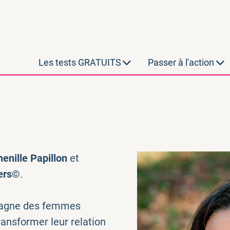
Les tests GRATUITS
Passer à l'action
enille Papillon
et
iers©
.
mpagne des femmes
ansformer leur relation