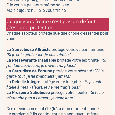
Elle vous a peut-être même sauvée.
Mais aujourd'hui, elle vous freine.
Ce qui vous freine n'est pas un défaut.
C'est une protection.
Chaque saboteur protège quelque chose d'essentiel pour
vous.
La Sauveteuse Altruiste
protège votre valeur humaine :
"Si je suis généreuse, je suis aimée."
La Persévérante Insatiable
protège votre légitimité :
"Si
j'en fais beaucoup, je mérite ma place."
La Serrurière de Fortune
protège votre sécurité :
"Si je
garde tout, je ne manquerai jamais."
La Rebelle Intègre
protège votre intégrité :
"Si je reste
fidèle à mes valeurs, je ne me trahis pas."
La Prospère Saboteuse
protège votre liberté :
"Si je ne
m'attache pas à l'argent, je reste libre."
Ces mécanismes ont été (très) à un moment donné.
Le problème ? Ils continuent de s'appliquer… même